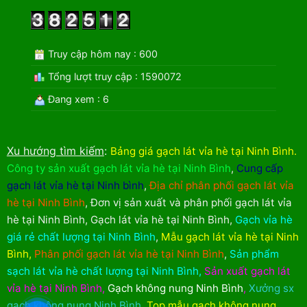
Truy cập hôm nay : 600
Tổng lượt truy cập : 1590072
Đang xem : 6
Xu hướng tìm kiếm
:
Bảng giá gạch lát vỉa hè tại Ninh Bình
.
Công ty sản xuất gạch lát vỉa hè tại Ninh Bình
,
Cung cấp
gạch lát vỉa hè tại Ninh bình
,
Địa chỉ phân phối gạch lát vỉa
hè tại Ninh Bình
,
Đơn vị sản xuất và phân phối gạch lát vỉa
hè tại Ninh Bình
,
Gạch lát vỉa hè tại Ninh Bình
,
Gạch vỉa hè
giá rẻ chất lượng tại Ninh Bình
,
Mẫu gạch lát vỉa hè tại Ninh
Bình
,
Phân phối gạch lát vỉa hè tại Ninh Bình
,
Sản phẩm
sạch lát vỉa hè chất lượng tại Ninh Bình
,
Sản xuất gạch lát
vỉa hè tại Ninh Bình
,
Gạch không nung Ninh Bình
,
Xưởng sx
gạch không nung Ninh Bình
,
Top mẫu gạch không nung