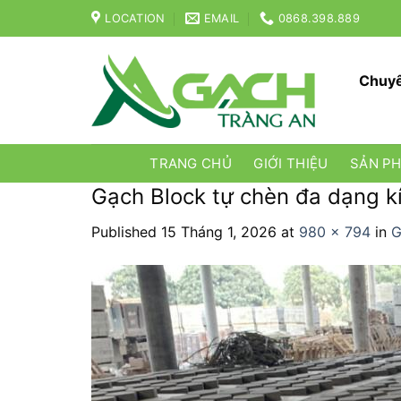
Skip
LOCATION
EMAIL
0868.398.889
to
content
Chuyê
TRANG CHỦ
GIỚI THIỆU
SẢN P
Gạch Block tự chèn đa dạng k
Published
15 Tháng 1, 2026
at
980 × 794
in
G