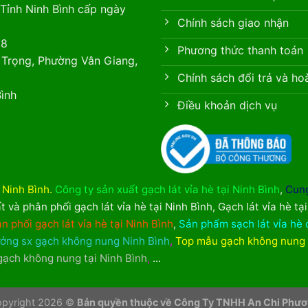
Tỉnh Ninh Bình cấp ngày
Chính sách giao nhận
88
Phương thức thanh toán
 Trọng, Phường Vân Giang,
Chính sách đổi trả và ho
ình
Điều khoản dịch vụ
i Ninh Bình
.
Công ty sản xuất gạch lát vỉa hè tại Ninh Bình
,
Cung
t và phân phối gạch lát vỉa hè tại Ninh Bình
,
Gạch lát vỉa hè tạ
n phối gạch lát vỉa hè tại Ninh Bình
,
Sản phẩm sạch lát vỉa hè 
ởng sx gạch không nung Ninh Bình
,
Top mẫu gạch không nung
 gạch không nung tại Ninh Bình
,
...
pyright 2026 ©
Bản quyền thuộc về Công Ty TNHH An Chi Phư