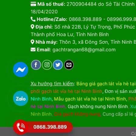
Mã số thuế:
2700904484 do Sở Tài Chính 
18/04/2020
Hotline/Zalo:
0868.398.889 - 08996.999.
Địa chỉ:
Số nhà 22B, Lý Tự Trọng, Phố Phúc
Thành phố Hoa Lư, Tỉnh Ninh Bình
Nhà máy:
Thôn 3, xã Đông Sơn, Tỉnh Ninh B
Email:
gachtrangan68@gmail.com
Xu hướng tìm kiếm
:
Bảng giá gạch lát vỉa hè tạ
phối gạch lát vỉa hè tại Ninh Bình
,
Đơn vị sản xuấ
Ninh Bình
,
Mẫu gạch lát vỉa hè tại Ninh Bình
,
Phâ
hè tại Ninh Bình
,
Gạch không nung Ninh Bình
,
Xư
Ninh Bình
,
Giá gạch không nung
,
Cung cấp sỉ lẻ
0868.398.889
Co