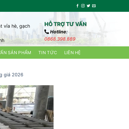
HỖ TRỢ TƯ VẤN
t vỉa hè, gạch
Hotline:
0868.398.889
nh
VẤN SẢN PHẨM
TIN TỨC
LIÊN HỆ
ng giá 2026