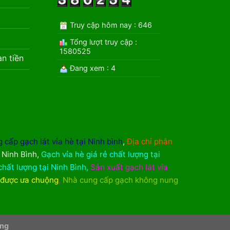
Truy cập hôm nay : 646
Tổng lượt truy cập :
1580525
àn tiền
Đang xem : 4
 cấp gạch lát vỉa hè tại Ninh bình
,
Địa chỉ phân
i Ninh Bình
,
Gạch vỉa hè giá rẻ chất lượng tại
chất lượng tại Ninh Bình
,
Sản xuất gạch lát vỉa
 được ưa chuộng
,
Nhà cung cấp gạch không nung
ơng