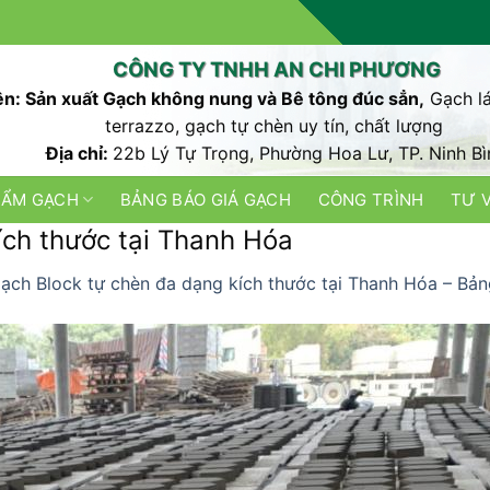
CÔNG TY TNHH AN CHI PHƯƠNG
n: Sản xuất Gạch không nung và Bê tông đúc sẳn,
Gạch lá
terrazzo, gạch tự chèn uy tín, chất lượng
Địa chỉ:
22b Lý Tự Trọng, Phường Hoa Lư, TP. Ninh Bì
HẨM GẠCH
BẢNG BÁO GIÁ GẠCH
CÔNG TRÌNH
TƯ 
ích thước tại Thanh Hóa
ạch Block tự chèn đa dạng kích thước tại Thanh Hóa – Bả