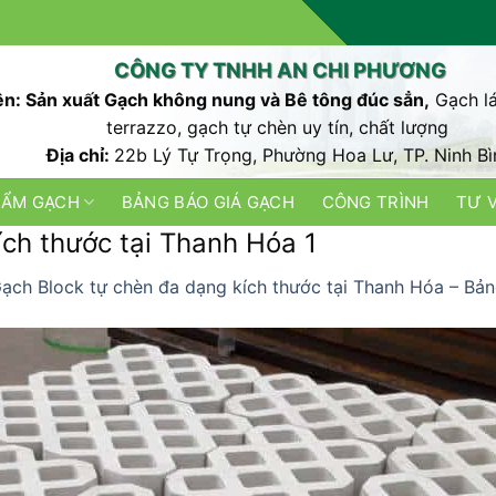
CÔNG TY TNHH AN CHI PHƯƠNG
n: Sản xuất Gạch không nung và Bê tông đúc sẳn,
Gạch lá
terrazzo, gạch tự chèn uy tín, chất lượng
Địa chỉ:
22b Lý Tự Trọng, Phường Hoa Lư, TP. Ninh Bì
HẨM GẠCH
BẢNG BÁO GIÁ GẠCH
CÔNG TRÌNH
TƯ 
ch thước tại Thanh Hóa 1
ạch Block tự chèn đa dạng kích thước tại Thanh Hóa – Bả