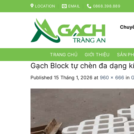
Skip
LOCATION
EMAIL
0868.398.889
to
content
Chuyê
TRANG CHỦ
GIỚI THIỆU
SẢN P
Gạch Block tự chèn đa dạng kí
Published
15 Tháng 1, 2026
at
960 × 666
in
G