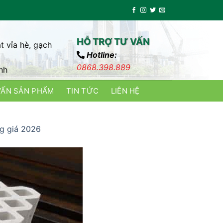
HỖ TRỢ TƯ VẤN
t vỉa hè, gạch
Hotline:
0868.398.889
nh
VẤN SẢN PHẨM
TIN TỨC
LIÊN HỆ
ng giá 2026