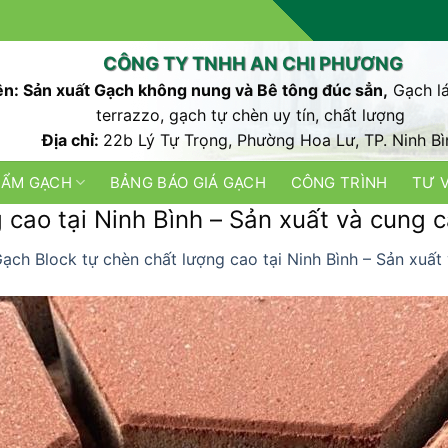
CÔNG TY TNHH AN CHI PHƯƠNG
n: Sản xuất Gạch không nung và Bê tông đúc sẳn,
Gạch lá
terrazzo, gạch tự chèn uy tín, chất lượng
Địa chỉ:
22b Lý Tự Trọng, Phường Hoa Lư, TP. Ninh Bì
HẨM GẠCH
BẢNG BÁO GIÁ GẠCH
CÔNG TRÌNH
TƯ 
 cao tại Ninh Bình – Sản xuất và cung c
ạch Block tự chèn chất lượng cao tại Ninh Bình – Sản xuất