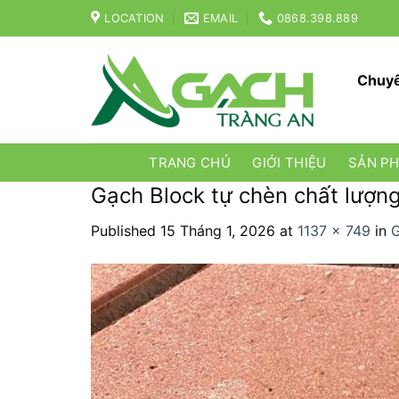
Skip
LOCATION
EMAIL
0868.398.889
to
content
Chuyê
TRANG CHỦ
GIỚI THIỆU
SẢN P
Gạch Block tự chèn chất lượng
Published
15 Tháng 1, 2026
at
1137 × 749
in
G