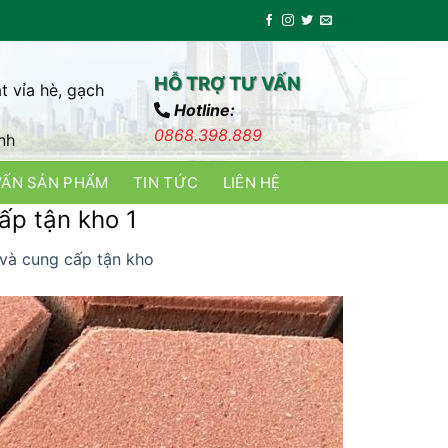
HỖ TRỢ TƯ VẤN
t vỉa hè, gạch
Hotline:
0868.398.889
nh
VẤN SẢN PHẨM
TIN TỨC
LIÊN HỆ
ấp tận kho 1
 và cung cấp tận kho