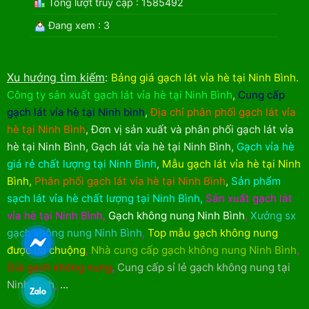
Tổng lượt truy cập : 1585492
Đang xem : 3
Xu hướng tìm kiếm
:
Bảng giá gạch lát vỉa hè tại Ninh Bình
.
Công ty sản xuất gạch lát vỉa hè tại Ninh Bình
,
Cung cấp
gạch lát vỉa hè tại Ninh bình
,
Địa chỉ phân phối gạch lát vỉa
hè tại Ninh Bình
,
Đơn vị sản xuất và phân phối gạch lát vỉa
hè tại Ninh Bình
,
Gạch lát vỉa hè tại Ninh Bình
,
Gạch vỉa hè
giá rẻ chất lượng tại Ninh Bình
,
Mẫu gạch lát vỉa hè tại Ninh
Bình
,
Phân phối gạch lát vỉa hè tại Ninh Bình
,
Sản phẩm
sạch lát vỉa hè chất lượng tại Ninh Bình
,
Sản xuất gạch lát
vỉa hè tại Ninh Bình
,
Gạch không nung Ninh Bình
,
Xưởng sx
gạch không nung Ninh Bình
,
Top mẫu gạch không nung
được ưa chuộng
,
Nhà cung cấp gạch không nung Ninh Bình
,
Giá gạch không nung
,
Cung cấp sỉ lẻ gạch không nung tại
Ninh Bình
,
...