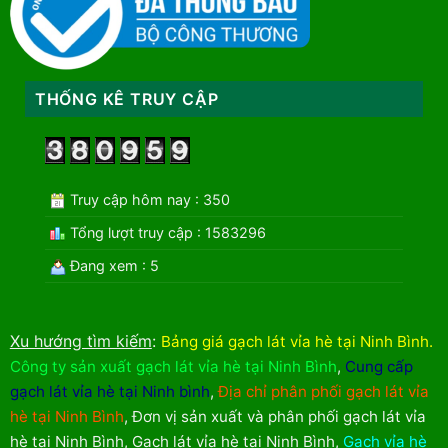
THỐNG KÊ TRUY CẬP
Truy cập hôm nay : 350
Tổng lượt truy cập : 1583296
Đang xem : 5
Xu hướng tìm kiếm
:
Bảng giá gạch lát vỉa hè tại Ninh Bình
.
Công ty sản xuất gạch lát vỉa hè tại Ninh Bình
,
Cung cấp
gạch lát vỉa hè tại Ninh bình
,
Địa chỉ phân phối gạch lát vỉa
hè tại Ninh Bình
,
Đơn vị sản xuất và phân phối gạch lát vỉa
hè tại Ninh Bình
,
Gạch lát vỉa hè tại Ninh Bình
,
Gạch vỉa hè