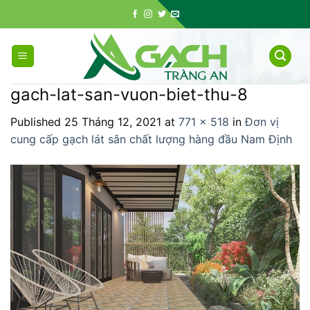
Skip
to
content
gach-lat-san-vuon-biet-thu-8
Published
25 Tháng 12, 2021
at
771 × 518
in
Đơn vị
cung cấp gạch lát sân chất lượng hàng đầu Nam Định