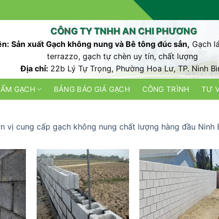
CÔNG TY TNHH AN CHI PHƯƠNG
n: Sản xuất Gạch không nung và Bê tông đúc sẳn,
Gạch lá
terrazzo, gạch tự chèn uy tín, chất lượng
Địa chỉ:
22b Lý Tự Trọng, Phường Hoa Lư, TP. Ninh Bì
HẨM GẠCH
BẢNG BÁO GIÁ GẠCH
CÔNG TRÌNH
TƯ 
n vị cung cấp gạch không nung chất lượng hàng đầu Ninh 