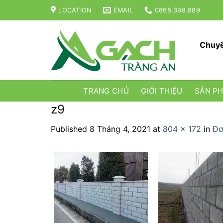
Skip
LOCATION
EMAIL
0868.398.889
to
content
Chuyê
TRANG CHỦ
GIỚI THIỆU
SẢN P
z9
Published
8 Tháng 4, 2021
at
804 × 172
in
Đơ