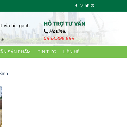
HỖ TRỢ TƯ VẤN
t vỉa hè, gạch
Hotline:
0868.398.889
nh
VẤN SẢN PHẨM
TIN TỨC
LIÊN HỆ
Bình