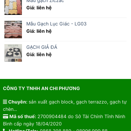
Mẫu gạch Ziczac
Giá: liên hệ
Mẫu Gạch Lục Giác - LG03
Giá: liên hệ
GẠCH GIẢ ĐÁ
Giá: liên hệ
CÔNG TY TNHH AN CHI PHƯƠNG
Chuyên:
sản xuất gạch block, gạch terrazzo, gạch tự
chèn...
Mã số thuế:
2700904484 do Sở Tài Chính Tỉnh Ninh
Bình cấp ngày 18/04/2020