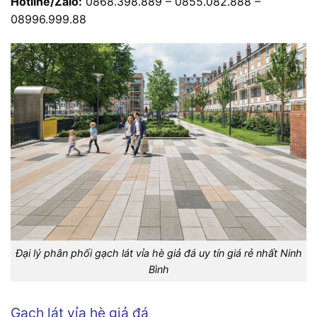
Hotline/Zalo:
0868.398.889 – 0855.082.888 –
08996.999.88
Đại lý phân phối gạch lát vỉa hè giả đá uy tín giá rẻ nhất Ninh
Bình
Gạch lát vỉa hè giả đá