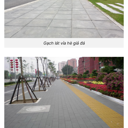
Gạch lát vỉa hè giả đá