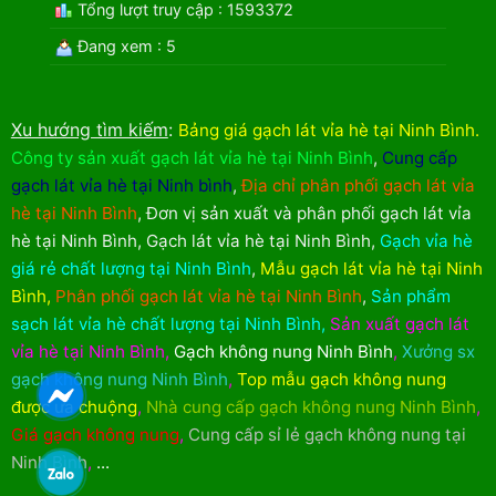
Tổng lượt truy cập : 1593372
Đang xem : 5
Xu hướng tìm kiếm
:
Bảng giá gạch lát vỉa hè tại Ninh Bình
.
Công ty sản xuất gạch lát vỉa hè tại Ninh Bình
,
Cung cấp
gạch lát vỉa hè tại Ninh bình
,
Địa chỉ phân phối gạch lát vỉa
hè tại Ninh Bình
,
Đơn vị sản xuất và phân phối gạch lát vỉa
hè tại Ninh Bình
,
Gạch lát vỉa hè tại Ninh Bình
,
Gạch vỉa hè
giá rẻ chất lượng tại Ninh Bình
,
Mẫu gạch lát vỉa hè tại Ninh
Bình
,
Phân phối gạch lát vỉa hè tại Ninh Bình
,
Sản phẩm
sạch lát vỉa hè chất lượng tại Ninh Bình
,
Sản xuất gạch lát
vỉa hè tại Ninh Bình
,
Gạch không nung Ninh Bình
,
Xưởng sx
gạch không nung Ninh Bình
,
Top mẫu gạch không nung
được ưa chuộng
,
Nhà cung cấp gạch không nung Ninh Bình
,
Giá gạch không nung
,
Cung cấp sỉ lẻ gạch không nung tại
Ninh Bình
,
...