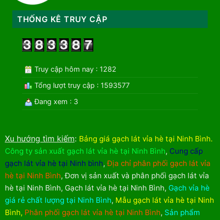
THỐNG KÊ TRUY CẬP
Truy cập hôm nay : 1282
Tổng lượt truy cập : 1593577
Đang xem : 3
Xu hướng tìm kiếm
:
Bảng giá gạch lát vỉa hè tại Ninh Bình
.
Công ty sản xuất gạch lát vỉa hè tại Ninh Bình
,
Cung cấp
gạch lát vỉa hè tại Ninh bình
,
Địa chỉ phân phối gạch lát vỉa
hè tại Ninh Bình
,
Đơn vị sản xuất và phân phối gạch lát vỉa
hè tại Ninh Bình
,
Gạch lát vỉa hè tại Ninh Bình
,
Gạch vỉa hè
giá rẻ chất lượng tại Ninh Bình
,
Mẫu gạch lát vỉa hè tại Ninh
Bình
,
Phân phối gạch lát vỉa hè tại Ninh Bình
,
Sản phẩm