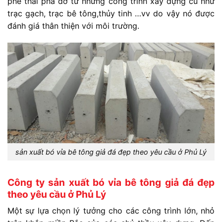
phế thải phá dỡ từ những công trình xây dựng cũ như
trạc gạch, trạc bê tông,thủy tinh …vv do vậy nó được
đánh giá thân thiện với môi trường.
sản xuất bó vỉa bê tông giả đá đẹp theo yêu cầu ở Phủ Lý
Công ty sản xuất bó vỉa bê tông giả đá đẹp
theo yêu cầu ở Phủ Lý
Một sự lựa chọn lý tưởng cho các công trình lớn, nhỏ