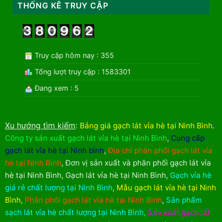
THỐNG KÊ TRUY CẬP
Truy cập hôm nay : 355
Tổng lượt truy cập : 1583301
Đang xem : 5
Xu hướng tìm kiếm
:
Bảng giá gạch lát vỉa hè tại Ninh Bình
.
Công ty sản xuất gạch lát vỉa hè tại Ninh Bình
,
Cung cấp
gạch lát vỉa hè tại Ninh bình
,
Địa chỉ phân phối gạch lát vỉa
hè tại Ninh Bình
,
Đơn vị sản xuất và phân phối gạch lát vỉa
hè tại Ninh Bình
,
Gạch lát vỉa hè tại Ninh Bình
,
Gạch vỉa hè
giá rẻ chất lượng tại Ninh Bình
,
Mẫu gạch lát vỉa hè tại Ninh
Bình
,
Phân phối gạch lát vỉa hè tại Ninh Bình
,
Sản phẩm
sạch lát vỉa hè chất lượng tại Ninh Bình
,
Sản xuất gạch lát