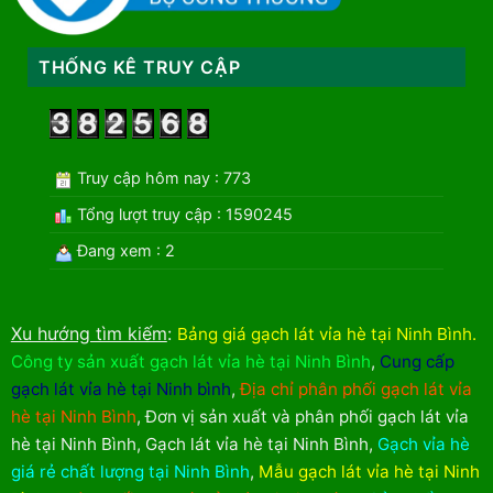
THỐNG KÊ TRUY CẬP
Truy cập hôm nay : 773
Tổng lượt truy cập : 1590245
Đang xem : 2
Xu hướng tìm kiếm
:
Bảng giá gạch lát vỉa hè tại Ninh Bình
.
Công ty sản xuất gạch lát vỉa hè tại Ninh Bình
,
Cung cấp
gạch lát vỉa hè tại Ninh bình
,
Địa chỉ phân phối gạch lát vỉa
hè tại Ninh Bình
,
Đơn vị sản xuất và phân phối gạch lát vỉa
hè tại Ninh Bình
,
Gạch lát vỉa hè tại Ninh Bình
,
Gạch vỉa hè
giá rẻ chất lượng tại Ninh Bình
,
Mẫu gạch lát vỉa hè tại Ninh