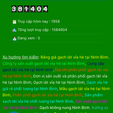
Truy cập hôm nay : 1958
Tổng lượt truy cập : 1584904
Đang xem : 5
Xu hướng tìm kiếm
:
Bảng giá gạch lát vỉa hè tại Ninh Bình
.
Công ty sản xuất gạch lát vỉa hè tại Ninh Bình
,
Cung cấp
gạch lát vỉa hè tại Ninh bình
,
Địa chỉ phân phối gạch lát vỉa
hè tại Ninh Bình
,
Đơn vị sản xuất và phân phối gạch lát vỉa
hè tại Ninh Bình
,
Gạch lát vỉa hè tại Ninh Bình
,
Gạch vỉa hè
giá rẻ chất lượng tại Ninh Bình
,
Mẫu gạch lát vỉa hè tại Ninh
Bình
,
Phân phối gạch lát vỉa hè tại Ninh Bình
,
Sản phẩm
sạch lát vỉa hè chất lượng tại Ninh Bình
,
Sản xuất gạch lát
vỉa hè tại Ninh Bình
,
Gạch không nung Ninh Bình
,
Xưởng sx