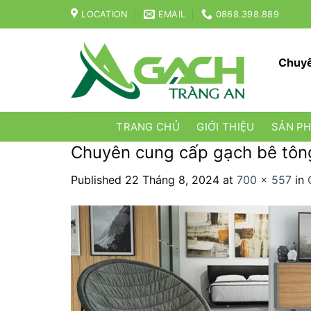
Skip
LOCATION
EMAIL
0868.398.889
to
content
Chuyê
TRANG CHỦ
GIỚI THIỆU
SẢN P
Chuyên cung cấp gạch bê tông
Published
22 Tháng 8, 2024
at
700 × 557
in