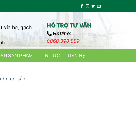
HỖ TRỢ TƯ VẤN
t vỉa hè, gạch
Hotline:
0868.398.889
nh
VẤN SẢN PHẨM
TIN TỨC
LIÊN HỆ
luôn có sẵn