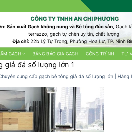
CÔNG TY TNHH AN CHI PHƯƠNG
n: Sản xuất Gạch không nung và Bê tông đúc sẳn,
Gạch lá
terrazzo, gạch tự chèn uy tín, chất lượng
Địa chỉ:
22b Lý Tự Trọng, Phường Hoa Lư, TP. Ninh Bì
HẨM GẠCH
BẢNG BÁO GIÁ GẠCH
CÔNG TRÌNH
TƯ 
 giả đá số lượng lớn 1
Chuyên cung cấp gạch bê tông giả đá số lượng lớn | Hàng 