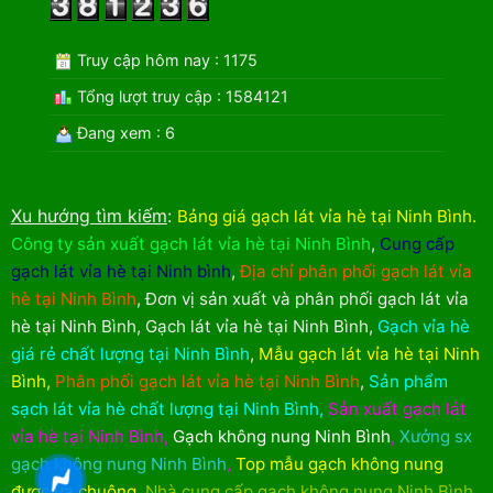
Truy cập hôm nay : 1175
Tổng lượt truy cập : 1584121
Đang xem : 6
Xu hướng tìm kiếm
:
Bảng giá gạch lát vỉa hè tại Ninh Bình
.
Công ty sản xuất gạch lát vỉa hè tại Ninh Bình
,
Cung cấp
gạch lát vỉa hè tại Ninh bình
,
Địa chỉ phân phối gạch lát vỉa
hè tại Ninh Bình
,
Đơn vị sản xuất và phân phối gạch lát vỉa
hè tại Ninh Bình
,
Gạch lát vỉa hè tại Ninh Bình
,
Gạch vỉa hè
giá rẻ chất lượng tại Ninh Bình
,
Mẫu gạch lát vỉa hè tại Ninh
Bình
,
Phân phối gạch lát vỉa hè tại Ninh Bình
,
Sản phẩm
sạch lát vỉa hè chất lượng tại Ninh Bình
,
Sản xuất gạch lát
vỉa hè tại Ninh Bình
,
Gạch không nung Ninh Bình
,
Xưởng sx
gạch không nung Ninh Bình
,
Top mẫu gạch không nung
được ưa chuộng
,
Nhà cung cấp gạch không nung Ninh Bình
,