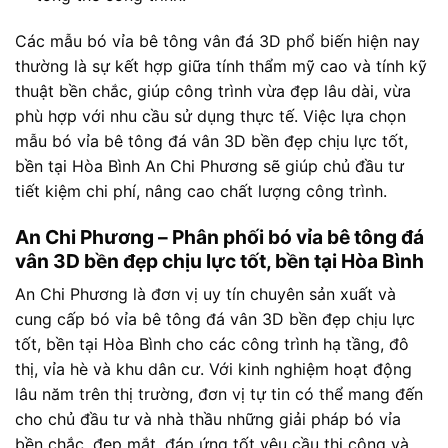
Các mẫu bó vỉa bê tông vân đá 3D phổ biến hiện nay
thường là sự kết hợp giữa tính thẩm mỹ cao và tính kỹ
thuật bền chắc, giúp công trình vừa đẹp lâu dài, vừa
phù hợp với nhu cầu sử dụng thực tế. Việc lựa chọn
mẫu bó vỉa bê tông đá vân 3D bền đẹp chịu lực tốt,
bền tại Hòa Bình An Chi Phương sẽ giúp chủ đầu tư
tiết kiệm chi phí, nâng cao chất lượng công trình.
An Chi Phương – Phân phối bó vỉa bê tông đá
vân 3D bền đẹp chịu lực tốt, bền tại Hòa Bình
An Chi Phương là đơn vị uy tín chuyên sản xuất và
cung cấp bó vỉa bê tông đá vân 3D bền đẹp chịu lực
tốt, bền tại Hòa Bình cho các công trình hạ tầng, đô
thị, vỉa hè và khu dân cư. Với kinh nghiệm hoạt động
lâu năm trên thị trường, đơn vị tự tin có thể mang đến
cho chủ đầu tư và nhà thầu những giải pháp bó vỉa
bền chắc, đẹp mắt, đáp ứng tốt yêu cầu thi công và