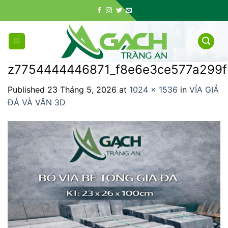
Skip
to
content
z7754444446871_f8e6e3ce577a299
Published
23 Tháng 5, 2026
at
1024 × 1536
in
VỈA GIẢ
ĐÁ VÀ VÂN 3D