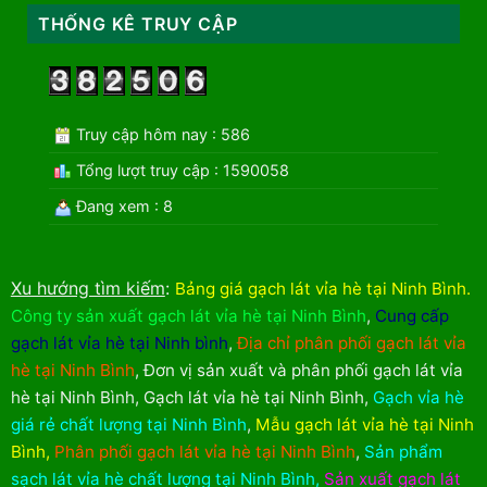
THỐNG KÊ TRUY CẬP
Truy cập hôm nay : 586
Tổng lượt truy cập : 1590058
Đang xem : 8
Xu hướng tìm kiếm
:
Bảng giá gạch lát vỉa hè tại Ninh Bình
.
Công ty sản xuất gạch lát vỉa hè tại Ninh Bình
,
Cung cấp
gạch lát vỉa hè tại Ninh bình
,
Địa chỉ phân phối gạch lát vỉa
hè tại Ninh Bình
,
Đơn vị sản xuất và phân phối gạch lát vỉa
hè tại Ninh Bình
,
Gạch lát vỉa hè tại Ninh Bình
,
Gạch vỉa hè
giá rẻ chất lượng tại Ninh Bình
,
Mẫu gạch lát vỉa hè tại Ninh
Bình
,
Phân phối gạch lát vỉa hè tại Ninh Bình
,
Sản phẩm
sạch lát vỉa hè chất lượng tại Ninh Bình
,
Sản xuất gạch lát