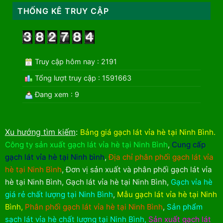
THỐNG KÊ TRUY CẬP
Truy cập hôm nay : 2191
Tổng lượt truy cập : 1591663
Đang xem : 9
Xu hướng tìm kiếm
:
Bảng giá gạch lát vỉa hè tại Ninh Bình
.
Công ty sản xuất gạch lát vỉa hè tại Ninh Bình
,
Cung cấp
gạch lát vỉa hè tại Ninh bình
,
Địa chỉ phân phối gạch lát vỉa
hè tại Ninh Bình
,
Đơn vị sản xuất và phân phối gạch lát vỉa
hè tại Ninh Bình
,
Gạch lát vỉa hè tại Ninh Bình
,
Gạch vỉa hè
giá rẻ chất lượng tại Ninh Bình
,
Mẫu gạch lát vỉa hè tại Ninh
Bình
,
Phân phối gạch lát vỉa hè tại Ninh Bình
,
Sản phẩm
sạch lát vỉa hè chất lượng tại Ninh Bình
,
Sản xuất gạch lát