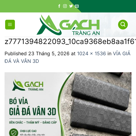
Skip
to
content
z7771394822093_10ca9368eb8aa1f6
Published
23 Tháng 5, 2026
at
1024 × 1536
in
VỈA GIẢ
ĐÁ VÀ VÂN 3D