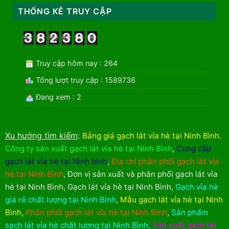
THỐNG KÊ TRUY CẬP
Truy cập hôm nay : 264
Tổng lượt truy cập : 1589736
Đang xem : 2
Xu hướng tìm kiếm
:
Bảng giá gạch lát vỉa hè tại Ninh Bình
.
Công ty sản xuất gạch lát vỉa hè tại Ninh Bình
,
Cung cấp
gạch lát vỉa hè tại Ninh bình
,
Địa chỉ phân phối gạch lát vỉa
hè tại Ninh Bình
,
Đơn vị sản xuất và phân phối gạch lát vỉa
hè tại Ninh Bình
,
Gạch lát vỉa hè tại Ninh Bình
,
Gạch vỉa hè
giá rẻ chất lượng tại Ninh Bình
,
Mẫu gạch lát vỉa hè tại Ninh
Bình
,
Phân phối gạch lát vỉa hè tại Ninh Bình
,
Sản phẩm
sạch lát vỉa hè chất lượng tại Ninh Bình
,
Sản xuất gạch lát