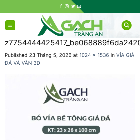
Skip
to
content
z7754444425417_be068889f6da242
Published
23 Tháng 5, 2026
at
1024 × 1536
in
VỈA GIẢ
ĐÁ VÀ VÂN 3D