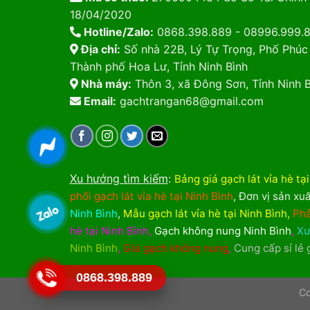
18/04/2020
Hotline/Zalo:
0868.398.889 - 08996.999.
Địa chỉ:
Số nhà 22B, Lý Tự Trọng, Phố Phúc
Thành phố Hoa Lư, Tỉnh Ninh Bình
Nhà máy:
Thôn 3, xã Đông Sơn, Tỉnh Ninh B
Email:
gachtrangan68@gmail.com
Xu hướng tìm kiếm
:
Bảng giá gạch lát vỉa hè tạ
phối gạch lát vỉa hè tại Ninh Bình
,
Đơn vị sản xuấ
Ninh Bình
,
Mẫu gạch lát vỉa hè tại Ninh Bình
,
Phâ
hè tại Ninh Bình
,
Gạch không nung Ninh Bình
,
Xư
Ninh Bình
,
Giá gạch không nung
,
Cung cấp sỉ lẻ
0868.398.889
Co