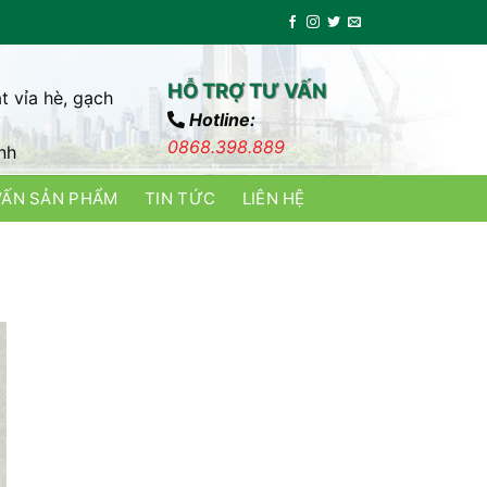
HỖ TRỢ TƯ VẤN
t vỉa hè, gạch
Hotline:
0868.398.889
nh
VẤN SẢN PHẨM
TIN TỨC
LIÊN HỆ