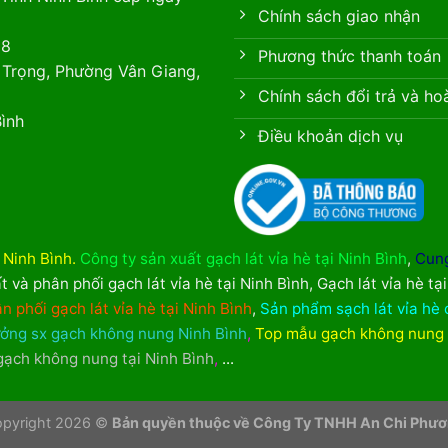
Chính sách giao nhận
88
Phương thức thanh toán
 Trọng, Phường Vân Giang,
Chính sách đổi trả và ho
ình
Điều khoản dịch vụ
i Ninh Bình
.
Công ty sản xuất gạch lát vỉa hè tại Ninh Bình
,
Cung
t và phân phối gạch lát vỉa hè tại Ninh Bình
,
Gạch lát vỉa hè tạ
n phối gạch lát vỉa hè tại Ninh Bình
,
Sản phẩm sạch lát vỉa hè 
ởng sx gạch không nung Ninh Bình
,
Top mẫu gạch không nung
 gạch không nung tại Ninh Bình
,
...
pyright 2026 ©
Bản quyền thuộc về Công Ty TNHH An Chi Phư