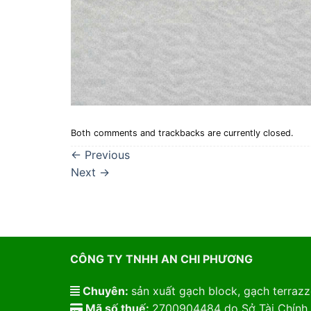
Both comments and trackbacks are currently closed.
←
Previous
Next
→
CÔNG TY TNHH AN CHI PHƯƠNG
Chuyên:
sản xuất gạch block, gạch terrazzo
Mã số thuế:
2700904484 do Sở Tài Chính 