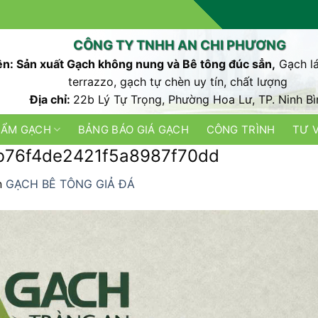
CÔNG TY TNHH AN CHI PHƯƠNG
n: Sản xuất Gạch không nung và Bê tông đúc sẳn,
Gạch lá
terrazzo, gạch tự chèn uy tín, chất lượng
Địa chỉ:
22b Lý Tự Trọng, Phường Hoa Lư, TP. Ninh Bì
HẨM GẠCH
BẢNG BÁO GIÁ GẠCH
CÔNG TRÌNH
TƯ 
b76f4de2421f5a8987f70dd
n
GẠCH BÊ TÔNG GIẢ ĐÁ