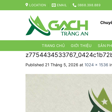
Skip
LOCATION
EMAIL
0868.398.889
to
content
Chuyê
TRANG CHỦ
GIỚI THIỆU
SẢN P
z7754434533767_0424c1b72
Published
21 Tháng 5, 2026
at
1024 × 1536
i