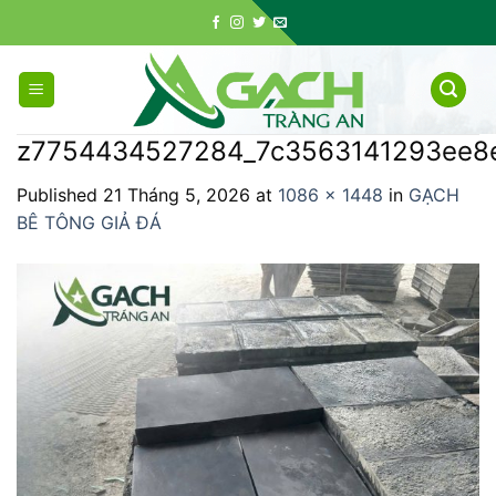
Skip
to
content
z7754434527284_7c3563141293ee8
Published
21 Tháng 5, 2026
at
1086 × 1448
in
GẠCH
BÊ TÔNG GIẢ ĐÁ