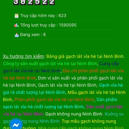
Truy cập hôm nay : 623
Tổng lượt truy cập : 1590095
Đang xem : 8
Xu hướng tìm kiếm
:
Bảng giá gạch lát vỉa hè tại Ninh Bình
.
Công ty sản xuất gạch lát vỉa hè tại Ninh Bình
,
Cung cấp
gạch lát vỉa hè tại Ninh bình
,
Địa chỉ phân phối gạch lát vỉa
hè tại Ninh Bình
,
Đơn vị sản xuất và phân phối gạch lát vỉa
hè tại Ninh Bình
,
Gạch lát vỉa hè tại Ninh Bình
,
Gạch vỉa hè
giá rẻ chất lượng tại Ninh Bình
,
Mẫu gạch lát vỉa hè tại Ninh
Bình
,
Phân phối gạch lát vỉa hè tại Ninh Bình
,
Sản phẩm
sạch lát vỉa hè chất lượng tại Ninh Bình
,
Sản xuất gạch lát
vỉa hè tại Ninh Bình
,
Gạch không nung Ninh Bình
,
Xưởng sx
gạch không nung Ninh Bình
,
Top mẫu gạch không nung
được ưa chuộng
,
Nhà cung cấp gạch không nung Ninh Bình
,