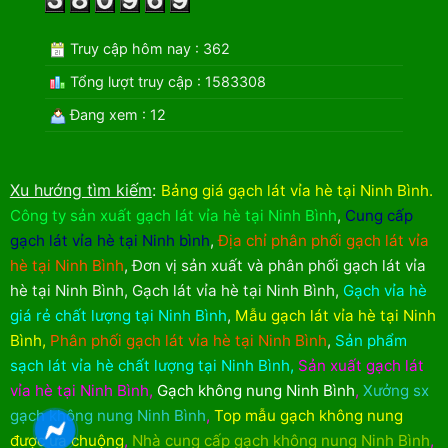
Truy cập hôm nay : 362
Tổng lượt truy cập : 1583308
Đang xem : 12
Xu hướng tìm kiếm
:
Bảng giá gạch lát vỉa hè tại Ninh Bình
.
Công ty sản xuất gạch lát vỉa hè tại Ninh Bình
,
Cung cấp
gạch lát vỉa hè tại Ninh bình
,
Địa chỉ phân phối gạch lát vỉa
hè tại Ninh Bình
,
Đơn vị sản xuất và phân phối gạch lát vỉa
hè tại Ninh Bình
,
Gạch lát vỉa hè tại Ninh Bình
,
Gạch vỉa hè
giá rẻ chất lượng tại Ninh Bình
,
Mẫu gạch lát vỉa hè tại Ninh
Bình
,
Phân phối gạch lát vỉa hè tại Ninh Bình
,
Sản phẩm
sạch lát vỉa hè chất lượng tại Ninh Bình
,
Sản xuất gạch lát
vỉa hè tại Ninh Bình
,
Gạch không nung Ninh Bình
,
Xưởng sx
gạch không nung Ninh Bình
,
Top mẫu gạch không nung
được ưa chuộng
,
Nhà cung cấp gạch không nung Ninh Bình
,