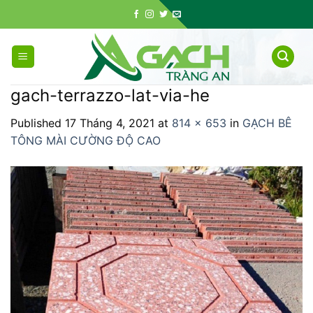
Skip
to
content
gach-terrazzo-lat-via-he
Published
17 Tháng 4, 2021
at
814 × 653
in
GẠCH BÊ
TÔNG MÀI CƯỜNG ĐỘ CAO