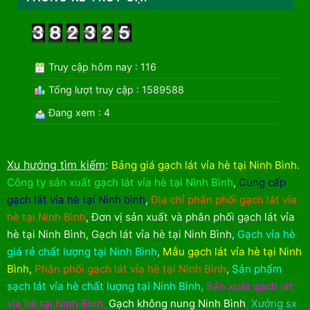
Truy cập hôm nay : 116
Tổng lượt truy cập : 1589588
Đang xem : 4
Xu hướng tìm kiếm
:
Bảng giá gạch lát vỉa hè tại Ninh Bình
.
Công ty sản xuất gạch lát vỉa hè tại Ninh Bình
,
Cung cấp
gạch lát vỉa hè tại Ninh bình
,
Địa chỉ phân phối gạch lát vỉa
hè tại Ninh Bình
,
Đơn vị sản xuất và phân phối gạch lát vỉa
hè tại Ninh Bình
,
Gạch lát vỉa hè tại Ninh Bình
,
Gạch vỉa hè
giá rẻ chất lượng tại Ninh Bình
,
Mẫu gạch lát vỉa hè tại Ninh
Bình
,
Phân phối gạch lát vỉa hè tại Ninh Bình
,
Sản phẩm
sạch lát vỉa hè chất lượng tại Ninh Bình
,
Sản xuất gạch lát
vỉa hè tại Ninh Bình
,
Gạch không nung Ninh Bình
,
Xưởng sx