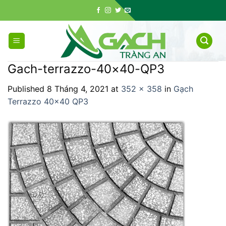
Skip
to
content
Gach-terrazzo-40×40-QP3
Published
8 Tháng 4, 2021
at
352 × 358
in
Gạch
Terrazzo 40×40 QP3