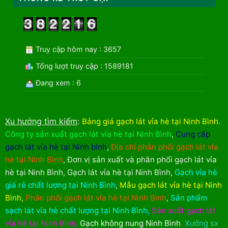
Truy cập hôm nay : 3657
Tổng lượt truy cập : 1589181
Đang xem : 6
Xu hướng tìm kiếm
:
Bảng giá gạch lát vỉa hè tại Ninh Bình
.
Công ty sản xuất gạch lát vỉa hè tại Ninh Bình
,
Cung cấp
gạch lát vỉa hè tại Ninh bình
,
Địa chỉ phân phối gạch lát vỉa
hè tại Ninh Bình
,
Đơn vị sản xuất và phân phối gạch lát vỉa
hè tại Ninh Bình
,
Gạch lát vỉa hè tại Ninh Bình
,
Gạch vỉa hè
giá rẻ chất lượng tại Ninh Bình
,
Mẫu gạch lát vỉa hè tại Ninh
Bình
,
Phân phối gạch lát vỉa hè tại Ninh Bình
,
Sản phẩm
sạch lát vỉa hè chất lượng tại Ninh Bình
,
Sản xuất gạch lát
vỉa hè tại Ninh Bình
,
Gạch không nung Ninh Bình
,
Xưởng sx