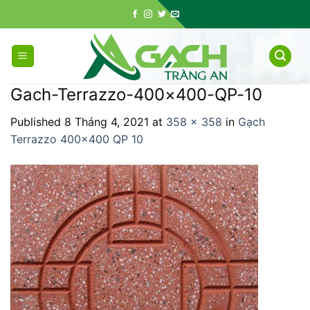
Skip
to
content
Gach-Terrazzo-400×400-QP-10
Published
8 Tháng 4, 2021
at
358 × 358
in
Gạch
Terrazzo 400×400 QP 10