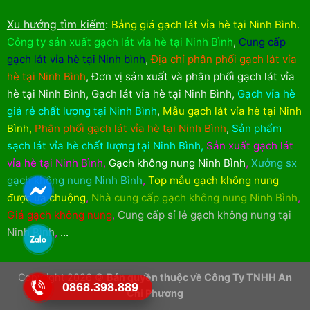
Xu hướng tìm kiếm
:
Bảng giá gạch lát vỉa hè tại Ninh Bình
.
Công ty sản xuất gạch lát vỉa hè tại Ninh Bình
,
Cung cấp
gạch lát vỉa hè tại Ninh bình
,
Địa chỉ phân phối gạch lát vỉa
hè tại Ninh Bình
,
Đơn vị sản xuất và phân phối gạch lát vỉa
hè tại Ninh Bình
,
Gạch lát vỉa hè tại Ninh Bình
,
Gạch vỉa hè
giá rẻ chất lượng tại Ninh Bình
,
Mẫu gạch lát vỉa hè tại Ninh
Bình
,
Phân phối gạch lát vỉa hè tại Ninh Bình
,
Sản phẩm
sạch lát vỉa hè chất lượng tại Ninh Bình
,
Sản xuất gạch lát
vỉa hè tại Ninh Bình
,
Gạch không nung Ninh Bình
,
Xưởng sx
gạch không nung Ninh Bình
,
Top mẫu gạch không nung
được ưa chuộng
,
Nhà cung cấp gạch không nung Ninh Bình
,
Giá gạch không nung
,
Cung cấp sỉ lẻ gạch không nung tại
Ninh Bình
,
...
Copyright 2026 ©
Bản quyền thuộc về Công Ty TNHH An
0868.398.889
Chi Phương