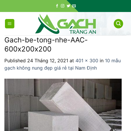
Skip
to
content
Gach-be-tong-nhe-AAC-
600x200x200
Published
24 Tháng 12, 2021
at
401 × 300
in
10 mẫu
gạch không nung đẹp giá rẻ tại Nam Định