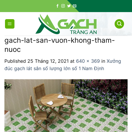
Skip
to
content
gach-lat-san-vuon-khong-tham-
nuoc
Published
25 Tháng 12, 2021
at
640 × 369
in
Xưởng
đúc gạch lát sân số lượng lớn số 1 Nam Định