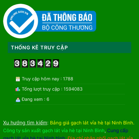
THỐNG KÊ TRUY CẬP
Truy cập hôm nay : 1788
Tổng lượt truy cập : 1594083
Đang xem : 6
Xu hướng tìm kiếm
:
Bảng giá gạch lát vỉa hè tại Ninh Bình
.
Công ty sản xuất gạch lát vỉa hè tại Ninh Bình
,
Cung cấp
gạch lát vỉa hè tại Ninh bình
,
Địa chỉ phân phối gạch lát vỉa