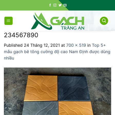
Skip
to
content
234567890
Published
24 Tháng 12, 2021
at
700 × 519
in
Top 5+
mẫu gạch bê tông cường độ cao Nam Định được dùng
nhiều