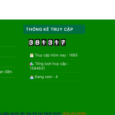
THỐNG KÊ TRUY CẬP
Truy cập hôm nay : 1685
Tổng lượt truy cập :
1584631
àn tiền
Đang xem : 4
 cấp gạch lát vỉa hè tại Ninh bình
,
Địa chỉ phân