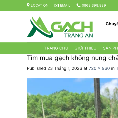
Skip
LOCATION
EMAIL
0868.398.889
to
content
Chuyê
TRANG CHỦ
GIỚI THIỆU
SẢN P
Tìm mua gạch không nung chất
Published
23 Tháng 1, 2026
at
720 × 960
in