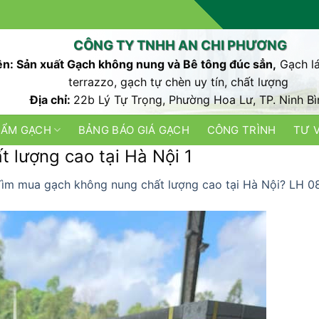
CÔNG TY TNHH AN CHI PHƯƠNG
n: Sản xuất Gạch không nung và Bê tông đúc sẳn,
Gạch lá
terrazzo, gạch tự chèn uy tín, chất lượng
Địa chỉ:
22b Lý Tự Trọng, Phường Hoa Lư, TP. Ninh Bì
HẨM GẠCH
BẢNG BÁO GIÁ GẠCH
CÔNG TRÌNH
TƯ 
 lượng cao tại Hà Nội 1
Tìm mua gạch không nung chất lượng cao tại Hà Nội? LH 