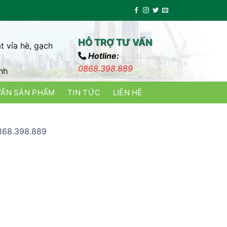
HỖ TRỢ TƯ VẤN
t vỉa hè, gạch
Hotline:
0868.398.889
nh
VẤN SẢN PHẨM
TIN TỨC
LIÊN HỆ
0868.398.889