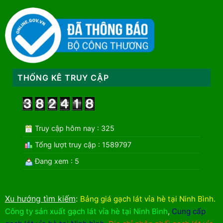
THỐNG KÊ TRUY CẬP
Truy cập hôm nay : 325
Tổng lượt truy cập : 1589797
Đang xem : 5
Xu hướng tìm kiếm
:
Bảng giá gạch lát vỉa hè tại Ninh Bình
.
Công ty sản xuất gạch lát vỉa hè tại Ninh Bình
,
Cung cấp