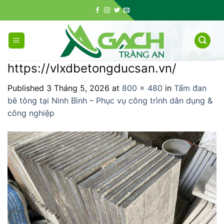
Skip
to
content
https://vlxdbetongducsan.vn/
Published
3 Tháng 5, 2026
at
800 × 480
in
Tấm đan
bê tông tại Ninh Bình – Phục vụ công trình dân dụng &
công nghiệp