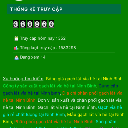
THỐNG KÊ TRUY CẬP
Truy cập hôm nay : 352
Tổng lượt truy cập : 1583298
Đang xem : 4
Xu hướng tìm kiếm
:
Bảng giá gạch lát vỉa hè tại Ninh Bình
.
Công ty sản xuất gạch lát vỉa hè tại Ninh Bình
,
Cung cấp
gạch lát vỉa hè tại Ninh bình
,
Địa chỉ phân phối gạch lát vỉa
hè tại Ninh Bình
,
Đơn vị sản xuất và phân phối gạch lát vỉa
hè tại Ninh Bình
,
Gạch lát vỉa hè tại Ninh Bình
,
Gạch vỉa hè
giá rẻ chất lượng tại Ninh Bình
,
Mẫu gạch lát vỉa hè tại Ninh
Bình
,
Phân phối gạch lát vỉa hè tại Ninh Bình
,
Sản phẩm