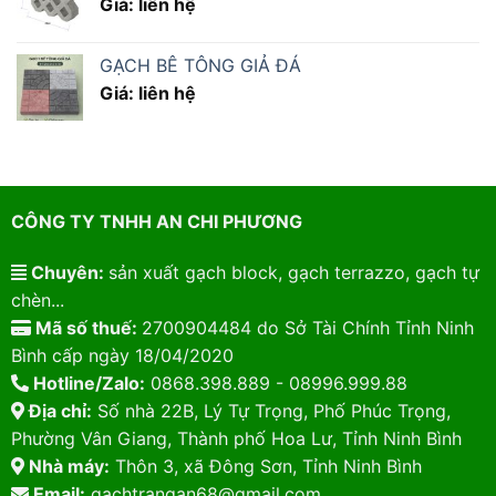
Giá: liên hệ
GẠCH BÊ TÔNG GIẢ ĐÁ
Giá: liên hệ
CÔNG TY TNHH AN CHI PHƯƠNG
Chuyên:
sản xuất gạch block, gạch terrazzo, gạch tự
chèn...
Mã số thuế:
2700904484 do Sở Tài Chính Tỉnh Ninh
Bình cấp ngày 18/04/2020
Hotline/Zalo:
0868.398.889 - 08996.999.88
Địa chỉ:
Số nhà 22B, Lý Tự Trọng, Phố Phúc Trọng,
Phường Vân Giang, Thành phố Hoa Lư, Tỉnh Ninh Bình
Nhà máy:
Thôn 3, xã Đông Sơn, Tỉnh Ninh Bình
Email:
gachtrangan68@gmail.com