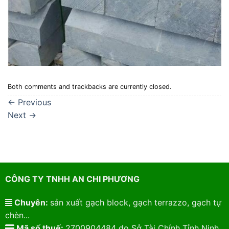
Both comments and trackbacks are currently closed.
←
Previous
Next
→
CÔNG TY TNHH AN CHI PHƯƠNG
Chuyên:
sản xuất gạch block, gạch terrazzo, gạch tự
chèn...
Mã số thuế:
2700904484 do Sở Tài Chính Tỉnh Ninh