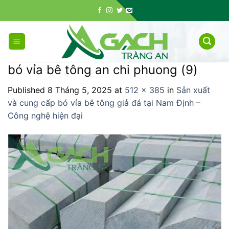
Skip
to
content
bó vỉa bê tông an chi phuong (9)
Published
8 Tháng 5, 2025
at
512 × 385
in
Sản xuất
và cung cấp bó vỉa bê tông giả đá tại Nam Định –
Công nghệ hiện đại