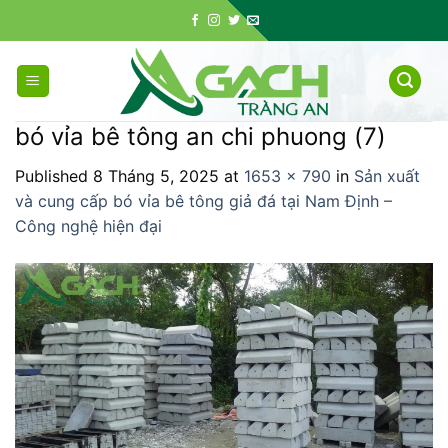
Skip
to
content
bó vỉa bê tông an chi phuong (7)
Published
8 Tháng 5, 2025
at
1653 × 790
in
Sản xuất
và cung cấp bó vỉa bê tông giả đá tại Nam Định –
Công nghệ hiện đại