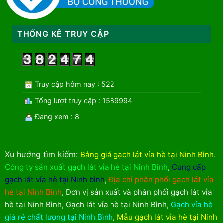
THỐNG KÊ TRUY CẬP
Truy cập hôm nay : 522
Tổng lượt truy cập : 1589994
Đang xem : 8
Xu hướng tìm kiếm
:
Bảng giá gạch lát vỉa hè tại Ninh Bình
.
Công ty sản xuất gạch lát vỉa hè tại Ninh Bình
,
Cung cấp
gạch lát vỉa hè tại Ninh bình
,
Địa chỉ phân phối gạch lát vỉa
hè tại Ninh Bình
,
Đơn vị sản xuất và phân phối gạch lát vỉa
hè tại Ninh Bình
,
Gạch lát vỉa hè tại Ninh Bình
,
Gạch vỉa hè
giá rẻ chất lượng tại Ninh Bình
,
Mẫu gạch lát vỉa hè tại Ninh