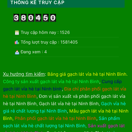
THỐNG KÊ TRUY CẬP
Truy cập hôm nay : 1526
Tổng lượt truy cập : 1581405
Đang xem : 4
Xu hướng tìm kiếm
:
Bảng giá gạch lát vỉa hè tại Ninh Bình
.
Công ty sản xuất gạch lát vỉa hè tại Ninh Bình
,
Cung cấp
gạch lát vỉa hè tại Ninh bình
,
Địa chỉ phân phối gạch lát vỉa
hè tại Ninh Bình
,
Đơn vị sản xuất và phân phối gạch lát vỉa
hè tại Ninh Bình
,
Gạch lát vỉa hè tại Ninh Bình
,
Gạch vỉa hè
giá rẻ chất lượng tại Ninh Bình
,
Mẫu gạch lát vỉa hè tại Ninh
Bình
,
Phân phối gạch lát vỉa hè tại Ninh Bình
,
Sản phẩm
sạch lát vỉa hè chất lượng tại Ninh Bình
,
Sản xuất gạch lát