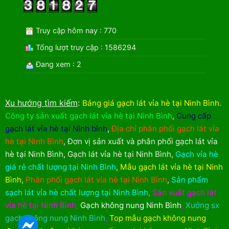
Truy cập hôm nay : 770
Tổng lượt truy cập : 1586294
Đang xem : 2
Xu hướng tìm kiếm
:
Bảng giá gạch lát vỉa hè tại Ninh Bình
.
Công ty sản xuất gạch lát vỉa hè tại Ninh Bình
,
Cung cấp
gạch lát vỉa hè tại Ninh bình
,
Địa chỉ phân phối gạch lát vỉa
hè tại Ninh Bình
,
Đơn vị sản xuất và phân phối gạch lát vỉa
hè tại Ninh Bình
,
Gạch lát vỉa hè tại Ninh Bình
,
Gạch vỉa hè
giá rẻ chất lượng tại Ninh Bình
,
Mẫu gạch lát vỉa hè tại Ninh
Bình
,
Phân phối gạch lát vỉa hè tại Ninh Bình
,
Sản phẩm
sạch lát vỉa hè chất lượng tại Ninh Bình
,
Sản xuất gạch lát
vỉa hè tại Ninh Bình
,
Gạch không nung Ninh Bình
,
Xưởng sx
gạch không nung Ninh Bình
,
Top mẫu gạch không nung