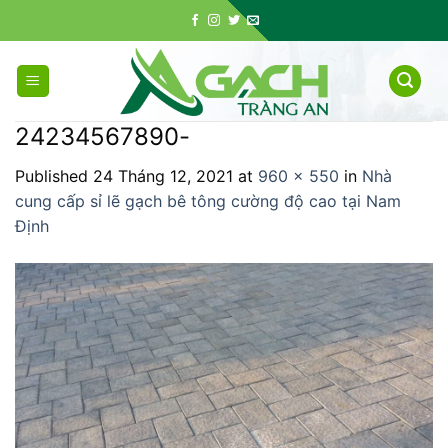
Skip
to
content
24234567890-
Published
24 Tháng 12, 2021
at
960 × 550
in
Nhà
cung cấp sỉ lẽ gạch bê tông cường độ cao tại Nam
Định