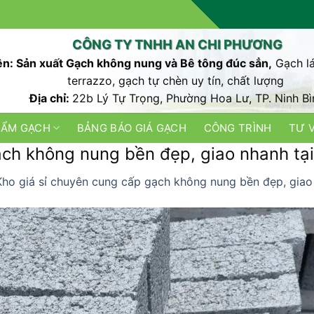
CÔNG TY TNHH AN CHI PHƯƠNG
n: Sản xuất Gạch không nung và Bê tông đúc sẳn,
Gạch lá
terrazzo, gạch tự chèn uy tín, chất lượng
Địa chỉ:
22b Lý Tự Trọng, Phường Hoa Lư, TP. Ninh Bì
HẨM GẠCH
BẢNG BÁO GIÁ GẠCH
CÔNG TRÌNH
TƯ 
ch không nung bền đẹp, giao nhanh tại
Kho giá sỉ chuyên cung cấp gạch không nung bền đẹp, giao 