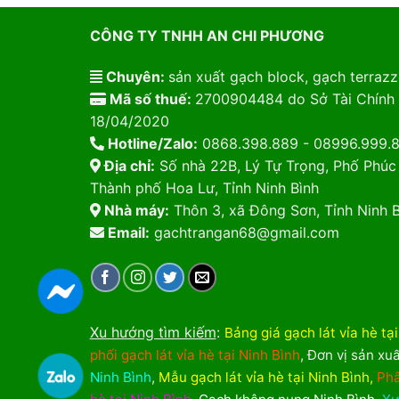
CÔNG TY TNHH AN CHI PHƯƠNG
Chuyên:
sản xuất gạch block, gạch terrazzo
Mã số thuế:
2700904484 do Sở Tài Chính 
18/04/2020
Hotline/Zalo:
0868.398.889 - 08996.999.
Địa chỉ:
Số nhà 22B, Lý Tự Trọng, Phố Phúc
Thành phố Hoa Lư, Tỉnh Ninh Bình
Nhà máy:
Thôn 3, xã Đông Sơn, Tỉnh Ninh B
Email:
gachtrangan68@gmail.com
Xu hướng tìm kiếm
:
Bảng giá gạch lát vỉa hè tạ
phối gạch lát vỉa hè tại Ninh Bình
,
Đơn vị sản xuấ
Ninh Bình
,
Mẫu gạch lát vỉa hè tại Ninh Bình
,
Phâ