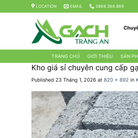
Skip
LOCATION
EMAIL
0868.398.889
to
content
Chuyê
TRANG CHỦ
GIỚI THIỆU
SẢN P
Kho giá sỉ chuyên cung cấp gạ
Published
23 Tháng 1, 2026
at
820 × 892
in