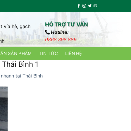
HỖ TRỢ TƯ VẤN
t vỉa hè, gạch
Hotline:
0868.398.889
nh
VẤN SẢN PHẨM
TIN TỨC
LIÊN HỆ
 Thái Bình 1
nhanh tại Thái Bình