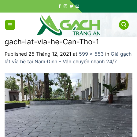
Skip
to
content
gach-lat-via-he-Can-Tho-1
Published
25 Tháng 12, 2021
at
599 × 553
in
Giá gạch
lát vỉa hè tại Nam Định – Vận chuyển nhanh 24/7