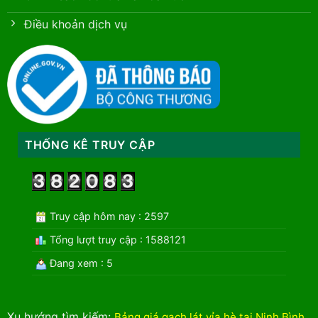
Điều khoản dịch vụ
THỐNG KÊ TRUY CẬP
Truy cập hôm nay : 2597
Tổng lượt truy cập : 1588121
Đang xem : 5
Xu hướng tìm kiếm
:
Bảng giá gạch lát vỉa hè tại Ninh Bình
.