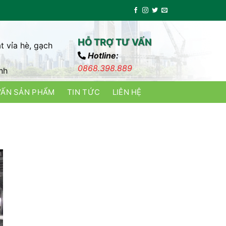
HỖ TRỢ TƯ VẤN
t vỉa hè, gạch
Hotline:
0868.398.889
nh
VẤN SẢN PHẨM
TIN TỨC
LIÊN HỆ