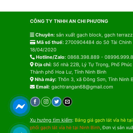
CÔNG TY TNHH AN CHI PHƯƠNG
Chuyên:
sản xuất gạch block, gạch terrazzo
Mã số thuế:
2700904484 do Sở Tài Chính 
18/04/2020
Hotline/Zalo:
0868.398.889 - 08996.999.
Địa chỉ:
Số nhà 22B, Lý Tự Trọng, Phố Phúc
Thành phố Hoa Lư, Tỉnh Ninh Bình
Nhà máy:
Thôn 3, xã Đông Sơn, Tỉnh Ninh B
Email:
gachtrangan68@gmail.com
Xu hướng tìm kiếm
:
Bảng giá gạch lát vỉa hè tạ
phối gạch lát vỉa hè tại Ninh Bình
,
Đơn vị sản xuấ