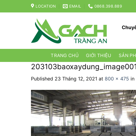
Skip
LOCATION
EMAIL
0868.398.889
to
content
Chuyê
TRANG CHỦ
GIỚI THIỆU
SẢN P
203103baoxaydung_image00
Published
23 Tháng 12, 2021
at
800 × 475
in