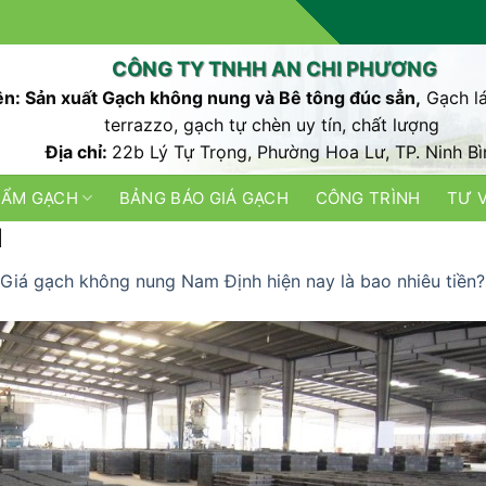
CÔNG TY TNHH AN CHI PHƯƠNG
n: Sản xuất Gạch không nung và Bê tông đúc sẳn,
Gạch lá
terrazzo, gạch tự chèn uy tín, chất lượng
Địa chỉ:
22b Lý Tự Trọng, Phường Hoa Lư, TP. Ninh Bì
HẨM GẠCH
BẢNG BÁO GIÁ GẠCH
CÔNG TRÌNH
TƯ 
1
Giá gạch không nung Nam Định hiện nay là bao nhiêu tiền?