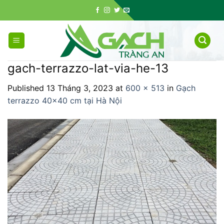
Skip
to
content
gach-terrazzo-lat-via-he-13
Published
13 Tháng 3, 2023
at
600 × 513
in
Gạch
terrazzo 40×40 cm tại Hà Nội