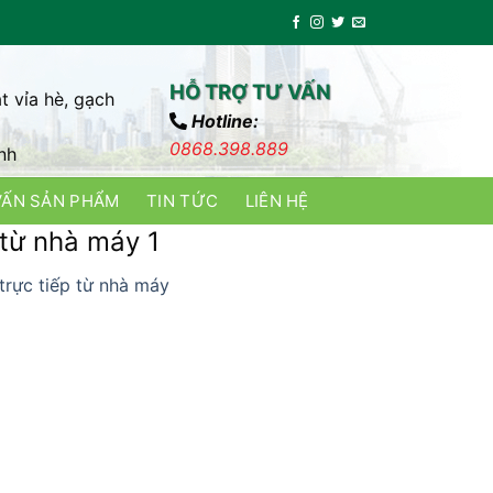
HỖ TRỢ TƯ VẤN
t vỉa hè, gạch
Hotline:
0868.398.889
nh
VẤN SẢN PHẨM
TIN TỨC
LIÊN HỆ
 từ nhà máy 1
trực tiếp từ nhà máy