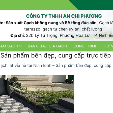
CÔNG TY TNHH AN CHI PHƯƠNG
n: Sản xuất Gạch không nung và Bê tông đúc sẳn,
Gạch lá
terrazzo, gạch tự chèn uy tín, chất lượng
Địa chỉ:
22b Lý Tự Trọng, Phường Hoa Lư, TP. Ninh Bì
HẨM GẠCH
BẢNG BÁO GIÁ GẠCH
CÔNG TRÌNH
TƯ 
 – Sản phẩm bền đẹp, cung cấp trực tiếp
ạch lát vỉa hè tại Ninh Bình – Sản phẩm bền đẹp, cung cấp 