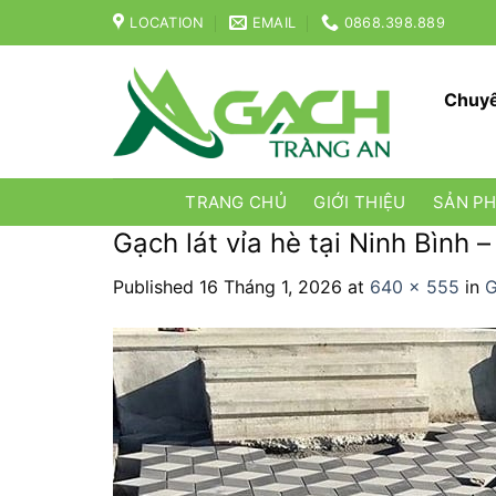
Skip
LOCATION
EMAIL
0868.398.889
to
content
Chuyê
TRANG CHỦ
GIỚI THIỆU
SẢN P
Gạch lát vỉa hè tại Ninh Bình
Published
16 Tháng 1, 2026
at
640 × 555
in
G