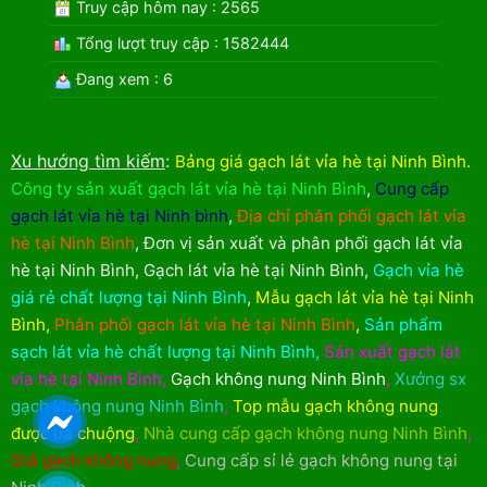
Truy cập hôm nay : 2565
Tổng lượt truy cập : 1582444
Đang xem : 6
Xu hướng tìm kiếm
:
Bảng giá gạch lát vỉa hè tại Ninh Bình
.
Công ty sản xuất gạch lát vỉa hè tại Ninh Bình
,
Cung cấp
gạch lát vỉa hè tại Ninh bình
,
Địa chỉ phân phối gạch lát vỉa
hè tại Ninh Bình
,
Đơn vị sản xuất và phân phối gạch lát vỉa
hè tại Ninh Bình
,
Gạch lát vỉa hè tại Ninh Bình
,
Gạch vỉa hè
giá rẻ chất lượng tại Ninh Bình
,
Mẫu gạch lát vỉa hè tại Ninh
Bình
,
Phân phối gạch lát vỉa hè tại Ninh Bình
,
Sản phẩm
sạch lát vỉa hè chất lượng tại Ninh Bình
,
Sản xuất gạch lát
vỉa hè tại Ninh Bình
,
Gạch không nung Ninh Bình
,
Xưởng sx
gạch không nung Ninh Bình
,
Top mẫu gạch không nung
được ưa chuộng
,
Nhà cung cấp gạch không nung Ninh Bình
,
Giá gạch không nung
,
Cung cấp sỉ lẻ gạch không nung tại