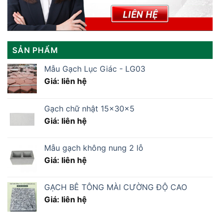
SẢN PHẨM
Mẫu Gạch Lục Giác - LG03
Giá: liên hệ
Gạch chữ nhật 15x30x5
Giá: liên hệ
Mẫu gạch không nung 2 lỗ
Giá: liên hệ
GẠCH BÊ TÔNG MÀI CƯỜNG ĐỘ CAO
Giá: liên hệ