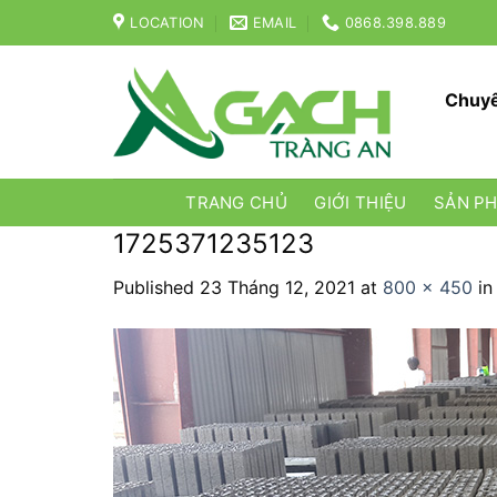
Skip
LOCATION
EMAIL
0868.398.889
to
content
Chuyê
TRANG CHỦ
GIỚI THIỆU
SẢN P
1725371235123
Published
23 Tháng 12, 2021
at
800 × 450
i