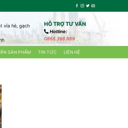
HỖ TRỢ TƯ VẤN
t vỉa hè, gạch
Hotline:
0868.398.889
nh
VẤN SẢN PHẨM
TIN TỨC
LIÊN HỆ