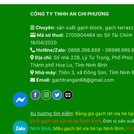
CÔNG TY TNHH AN CHI PHƯƠNG
Chuyên:
sản xuất gạch block, gạch terrazzo
Mã số thuế:
2700904484 do Sở Tài Chính 
18/04/2020
Hotline/Zalo:
0868.398.889 - 08996.999.
Địa chỉ:
Số nhà 22B, Lý Tự Trọng, Phố Phúc
Thành phố Hoa Lư, Tỉnh Ninh Bình
Nhà máy:
Thôn 3, xã Đông Sơn, Tỉnh Ninh B
Email:
gachtrangan68@gmail.com
Xu hướng tìm kiếm
:
Bảng giá gạch lát vỉa hè tạ
phối gạch lát vỉa hè tại Ninh Bình
,
Đơn vị sản xuấ
Ninh Bình
,
Mẫu gạch lát vỉa hè tại Ninh Bình
,
Phâ