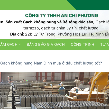
CÔNG TY TNHH AN CHI PHƯƠNG
n: Sản xuất Gạch không nung và Bê tông đúc sẳn,
Gạch lá
terrazzo, gạch tự chèn uy tín, chất lượng
Địa chỉ:
22b Lý Tự Trọng, Phường Hoa Lư, TP. Ninh Bì
HẨM GẠCH
BẢNG BÁO GIÁ GẠCH
CÔNG TRÌNH
TƯ 
n
Gạch không nung Nam Định mua ở đâu chất lượng tốt?