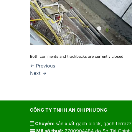
Both comments and trackbacks are currently closed.
←
Previous
Next
→
CÔNG TY TNHH AN CHI PHƯƠNG
Chuyên:
sản xuất gạch block, gạch terrazzo
Mã số thuế:
2700904484 do Sở Tài Chính 