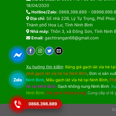
18/04/2020
Hotline/Zalo:
0868.398.889 - 08996.999.
Địa chỉ:
Số nhà 22B, Lý Tự Trọng, Phố Phúc
Thành phố Hoa Lư, Tỉnh Ninh Bình
Nhà máy:
Thôn 3, xã Đông Sơn, Tỉnh Ninh B
Email:
gachtrangan68@gmail.com
Xu hướng tìm kiếm
:
Bảng giá gạch lát vỉa hè tạ
phối gạch lát vỉa hè tại Ninh Bình
,
Đơn vị sản xuấ
Ninh Bình
,
Mẫu gạch lát vỉa hè tại Ninh Bình
,
Phâ
hè tại Ninh Bình
,
Gạch không nung Ninh Bình
,
Xư
Ninh Bình
,
Giá gạch không nung
,
Cung cấp sỉ lẻ
0868.398.889
Co