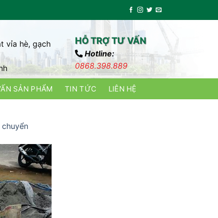
HỖ TRỢ TƯ VẤN
t vỉa hè, gạch
Hotline:
0868.398.889
nh
VẤN SẢN PHẨM
TIN TỨC
LIÊN HỆ
n chuyển