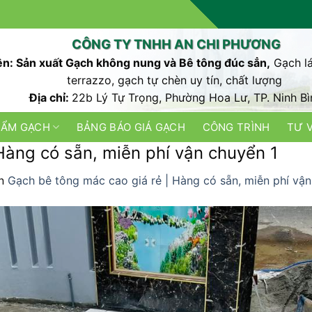
CÔNG TY TNHH AN CHI PHƯƠNG
n: Sản xuất Gạch không nung và Bê tông đúc sẳn,
Gạch lá
terrazzo, gạch tự chèn uy tín, chất lượng
Địa chỉ:
22b Lý Tự Trọng, Phường Hoa Lư, TP. Ninh Bì
HẨM GẠCH
BẢNG BÁO GIÁ GẠCH
CÔNG TRÌNH
TƯ 
Hàng có sẵn, miễn phí vận chuyển 1
n
Gạch bê tông mác cao giá rẻ | Hàng có sẵn, miễn phí vậ