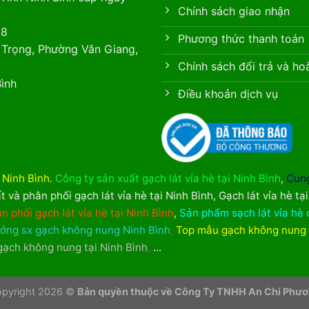
Chính sách giao nhận
88
Phương thức thanh toán
 Trọng, Phường Vân Giang,
Chính sách đổi trả và ho
ình
Điều khoản dịch vụ
i Ninh Bình
.
Công ty sản xuất gạch lát vỉa hè tại Ninh Bình
,
Cung
t và phân phối gạch lát vỉa hè tại Ninh Bình
,
Gạch lát vỉa hè tạ
n phối gạch lát vỉa hè tại Ninh Bình
,
Sản phẩm sạch lát vỉa hè 
ởng sx gạch không nung Ninh Bình
,
Top mẫu gạch không nung
 gạch không nung tại Ninh Bình
,
...
pyright 2026 ©
Bản quyền thuộc về Công Ty TNHH An Chi Phư