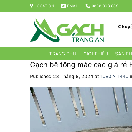
Skip
LOCATION
EMAIL
0868.398.889
to
content
Chuyê
TRANG CHỦ
GIỚI THIỆU
SẢN P
Gạch bê tông mác cao giá rẻ 
Published
23 Tháng 8, 2024
at
1080 × 1440
i