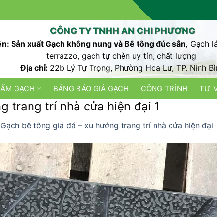
CÔNG TY TNHH AN CHI PHƯƠNG
n: Sản xuất Gạch không nung và Bê tông đúc sẳn,
Gạch lá
terrazzo, gạch tự chèn uy tín, chất lượng
Địa chỉ:
22b Lý Tự Trọng, Phường Hoa Lư, TP. Ninh Bì
HẨM GẠCH
BẢNG BÁO GIÁ GẠCH
CÔNG TRÌNH
TƯ 
 trang trí nhà cửa hiện đại 1
n
Gạch bê tông giả đá – xu hướng trang trí nhà cửa hiện đại