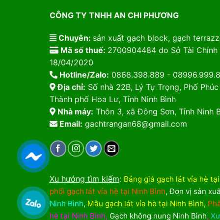
CÔNG TY TNHH AN CHI PHƯƠNG
Chuyên:
sản xuất gạch block, gạch terrazzo
Mã số thuế:
2700904484 do Sở Tài Chính 
18/04/2020
Hotline/Zalo:
0868.398.889 - 08996.999.
Địa chỉ:
Số nhà 22B, Lý Tự Trọng, Phố Phúc
Thành phố Hoa Lư, Tỉnh Ninh Bình
Nhà máy:
Thôn 3, xã Đông Sơn, Tỉnh Ninh B
Email:
gachtrangan68@gmail.com
Xu hướng tìm kiếm
:
Bảng giá gạch lát vỉa hè tạ
phối gạch lát vỉa hè tại Ninh Bình
,
Đơn vị sản xuấ
Ninh Bình
,
Mẫu gạch lát vỉa hè tại Ninh Bình
,
Phâ
hè tại Ninh Bình
,
Gạch không nung Ninh Bình
,
Xư