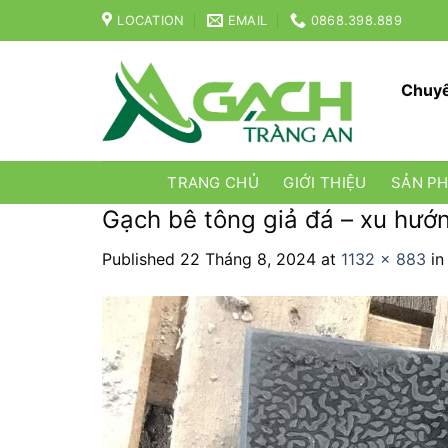
Skip
LOCATION
EMAIL
0868.398.889
to
content
Chuyê
TRANG CHỦ
GIỚI THIỆU
SẢN P
Gạch bê tông giả đá – xu hướng
Published
22 Tháng 8, 2024
at
1132 × 883
i