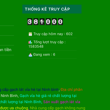
THỐNG KÊ TRUY CẬP
Truy cập hôm nay : 602
Tổng lượt truy cập :
1583548
àn tiền
Đang xem : 6
 cấp gạch lát vỉa hè tại Ninh bình
,
Địa chỉ phân
i Ninh Bình
,
Gạch vỉa hè giá rẻ chất lượng tại
chất lượng tại Ninh Bình
,
Sản xuất gạch lát vỉa
 được ưa chuộng
,
Nhà cung cấp gạch không nung