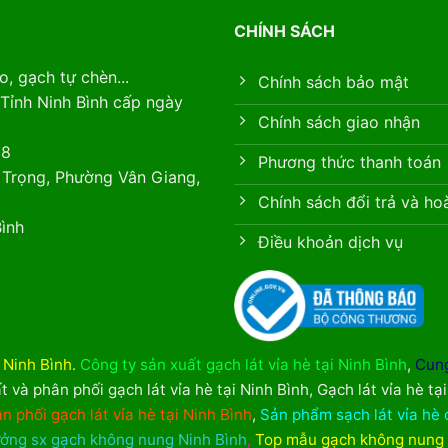
CHÍNH SÁCH
, gạch tự chèn...
Chính sách bảo mật
Tỉnh Ninh Bình cấp ngày
Chính sách giao nhận
88
Phương thức thanh toán
 Trọng, Phường Vân Giang,
Chính sách đổi trả và ho
ình
Điều khoản dịch vụ
i Ninh Bình
.
Công ty sản xuất gạch lát vỉa hè tại Ninh Bình
,
Cung
t và phân phối gạch lát vỉa hè tại Ninh Bình
,
Gạch lát vỉa hè tạ
n phối gạch lát vỉa hè tại Ninh Bình
,
Sản phẩm sạch lát vỉa hè 
ởng sx gạch không nung Ninh Bình
,
Top mẫu gạch không nung