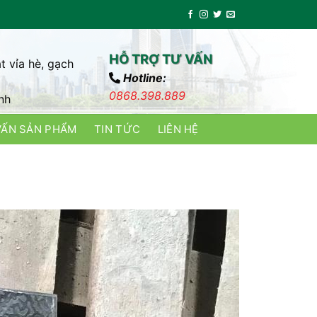
HỖ TRỢ TƯ VẤN
t vỉa hè, gạch
Hotline:
0868.398.889
nh
VẤN SẢN PHẨM
TIN TỨC
LIÊN HỆ