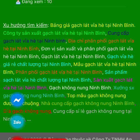
Đang xem : 10
Xu hướng tìm kiếm
:
Bảng giá gạch lát vỉa hè tại Ninh Bình
.
Công ty sản xuất gạch lát vỉa hè tại Ninh Bình
,
Cung cấp
gạch lát vỉa hè tại Ninh bình
,
Địa chỉ phân phối gạch lát vỉa
hè tại Ninh Bình
,
Đơn vị sản xuất và phân phối gạch lát vỉa
hè tại Ninh Bình
,
Gạch lát vỉa hè tại Ninh Bình
,
Gạch vỉa hè
giá rẻ chất lượng tại Ninh Bình
,
Mẫu gạch lát vỉa hè tại Ninh
Bình
,
Phân phối gạch lát vỉa hè tại Ninh Bình
,
Sản phẩm
sạch lát vỉa hè chất lượng tại Ninh Bình
,
Sản xuất gạch lát
vỉa hè tại Ninh Bình
,
Gạch không nung Ninh Bình
,
Xưởng sx
gạch không nung Ninh Bình
,
Top mẫu gạch không nung
được ưa chuộng
,
Nhà cung cấp gạch không nung Ninh Bình
,
Giá gạch không nung
,
Cung cấp sỉ lẻ gạch không nung tại
Ninh Bình
,
...
Copyright 2026 ©
Bản quyền thuộc về Công Ty TNHH An