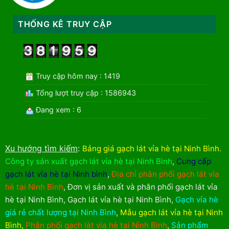
THỐNG KÊ TRUY CẬP
Truy cập hôm nay : 1419
Tổng lượt truy cập : 1586943
Đang xem : 6
Xu hướng tìm kiếm
:
Bảng giá gạch lát vỉa hè tại Ninh Bình
.
Công ty sản xuất gạch lát vỉa hè tại Ninh Bình
,
Cung cấp
gạch lát vỉa hè tại Ninh bình
,
Địa chỉ phân phối gạch lát vỉa
hè tại Ninh Bình
,
Đơn vị sản xuất và phân phối gạch lát vỉa
hè tại Ninh Bình
,
Gạch lát vỉa hè tại Ninh Bình
,
Gạch vỉa hè
giá rẻ chất lượng tại Ninh Bình
,
Mẫu gạch lát vỉa hè tại Ninh
Bình
,
Phân phối gạch lát vỉa hè tại Ninh Bình
,
Sản phẩm