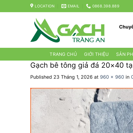
Skip
LOCATION
EMAIL
0868.398.889
to
content
Chuyê
TRANG CHỦ
GIỚI THIỆU
SẢN P
Gạch bê tông giả đá 20×40 tạ
Published
23 Tháng 1, 2026
at
960 × 960
in