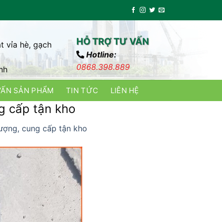
HỖ TRỢ TƯ VẤN
t vỉa hè, gạch
Hotline:
0868.398.889
nh
VẤN SẢN PHẨM
TIN TỨC
LIÊN HỆ
g cấp tận kho
lượng, cung cấp tận kho