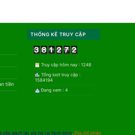
THỐNG KÊ TRUY CẬP
Truy cập hôm nay : 1248
Tổng lượt truy cập :
1584194
àn tiền
Đang xem : 4
 cấp gạch lát vỉa hè tại Ninh bình
,
Địa chỉ phân