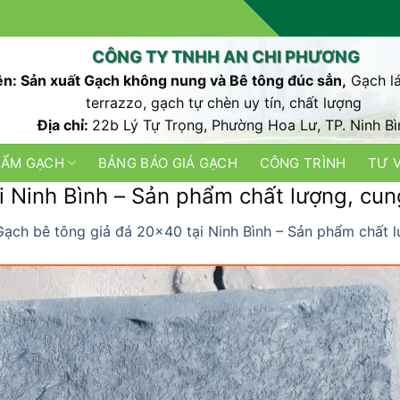
CÔNG TY TNHH AN CHI PHƯƠNG
n: Sản xuất Gạch không nung và Bê tông đúc sẳn,
Gạch lá
terrazzo, gạch tự chèn uy tín, chất lượng
Địa chỉ:
22b Lý Tự Trọng, Phường Hoa Lư, TP. Ninh Bì
HẨM GẠCH
BẢNG BÁO GIÁ GẠCH
CÔNG TRÌNH
TƯ 
i Ninh Bình – Sản phẩm chất lượng, cun
Gạch bê tông giả đá 20×40 tại Ninh Bình – Sản phẩm chất 