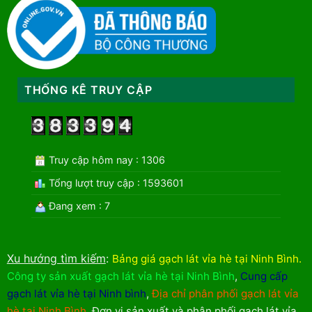
THỐNG KÊ TRUY CẬP
Truy cập hôm nay : 1306
Tổng lượt truy cập : 1593601
Đang xem : 7
Xu hướng tìm kiếm
:
Bảng giá gạch lát vỉa hè tại Ninh Bình
.
Công ty sản xuất gạch lát vỉa hè tại Ninh Bình
,
Cung cấp
gạch lát vỉa hè tại Ninh bình
,
Địa chỉ phân phối gạch lát vỉa
hè tại Ninh Bình
,
Đơn vị sản xuất và phân phối gạch lát vỉa