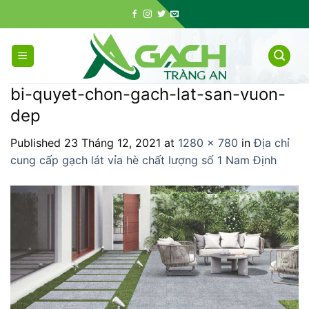
Skip
to
content
bi-quyet-chon-gach-lat-san-vuon-
dep
Published
23 Tháng 12, 2021
at
1280 × 780
in
Địa chỉ
cung cấp gạch lát vỉa hè chất lượng số 1 Nam Định