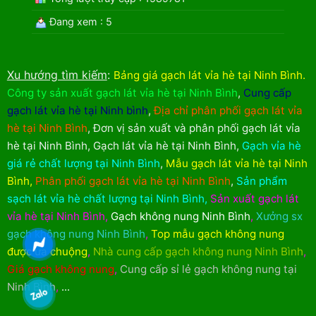
Đang xem : 5
Xu hướng tìm kiếm
:
Bảng giá gạch lát vỉa hè tại Ninh Bình
.
Công ty sản xuất gạch lát vỉa hè tại Ninh Bình
,
Cung cấp
gạch lát vỉa hè tại Ninh bình
,
Địa chỉ phân phối gạch lát vỉa
hè tại Ninh Bình
,
Đơn vị sản xuất và phân phối gạch lát vỉa
hè tại Ninh Bình
,
Gạch lát vỉa hè tại Ninh Bình
,
Gạch vỉa hè
giá rẻ chất lượng tại Ninh Bình
,
Mẫu gạch lát vỉa hè tại Ninh
Bình
,
Phân phối gạch lát vỉa hè tại Ninh Bình
,
Sản phẩm
sạch lát vỉa hè chất lượng tại Ninh Bình
,
Sản xuất gạch lát
vỉa hè tại Ninh Bình
,
Gạch không nung Ninh Bình
,
Xưởng sx
gạch không nung Ninh Bình
,
Top mẫu gạch không nung
được ưa chuộng
,
Nhà cung cấp gạch không nung Ninh Bình
,
Giá gạch không nung
,
Cung cấp sỉ lẻ gạch không nung tại
Ninh Bình
,
...